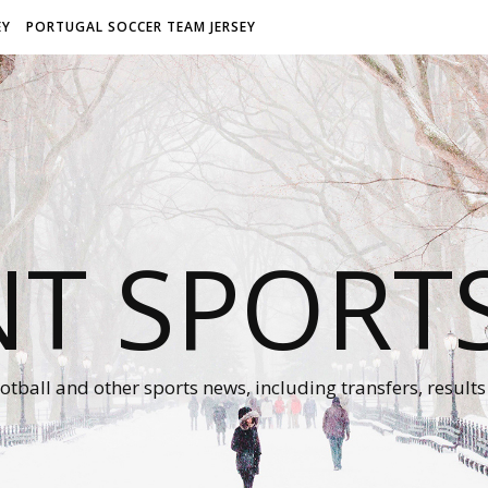
EY
PORTUGAL SOCCER TEAM JERSEY
NT SPORT
otball and other sports news, including transfers, results