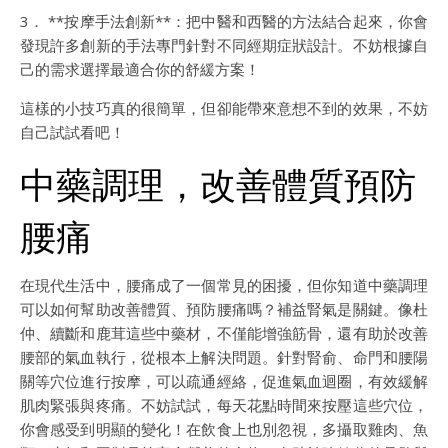
3． **按摩手法創新**：把中醫和西醫的方法結合起來，你會
發現許多創新的手法專門針對不同經期症狀設計。不妨根據自
己的需求選擇最適合你的舒緩方案！
這樣的小技巧真的很簡單，但卻能帶來意想不到的效果，不妨
自己試試看吧！
中藥調理，改善體質預防
腰痛
在現代生活中，腰痛成了一個常見的困擾，但你知道中藥調理
可以如何幫助改善體質、預防腰痛嗎？補益腎氣是關鍵。像杜
仲、續斷和鹿茸這些中藥材，不僅能增強筋骨，還有助於改善
腰部的氣血執行，從根本上解決問題。針對腎俞、命門和腰陽
關等穴位進行按摩，可以疏通經絡，促進氣血迴圈，有效緩解
肌肉緊張與疼痛。不妨試試，每天花點時間來按壓這些穴位，
你會感受到明顯的變化！在飲食上也別忽視，多攝取雞肉、魚