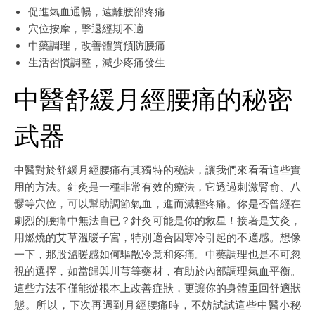
促進氣血通暢，遠離腰部疼痛
穴位按摩，擊退經期不適
中藥調理，改善體質預防腰痛
生活習慣調整，減少疼痛發生
中醫舒緩月經腰痛的秘密
武器
中醫對於舒緩月經腰痛有其獨特的秘訣，讓我們來看看這些實
用的方法。針灸是一種非常有效的療法，它透過刺激腎俞、八
髎等穴位，可以幫助調節氣血，進而減輕疼痛。你是否曾經在
劇烈的腰痛中無法自已？針灸可能是你的救星！接著是艾灸，
用燃燒的艾草溫暖子宮，特別適合因寒冷引起的不適感。想像
一下，那股溫暖感如何驅散冷意和疼痛。中藥調理也是不可忽
視的選擇，如當歸與川芎等藥材，有助於內部調理氣血平衡。
這些方法不僅能從根本上改善症狀，更讓你的身體重回舒適狀
態。所以，下次再遇到月經腰痛時，不妨試試這些中醫小秘