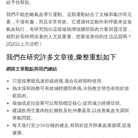
給予你幫助。
我們不能忽略氣血導引運動。這類運動結合了太極和氣功等元
素，不僅有趣，而且非常有效。它透過特定動作和呼吸來促進
氣血執行，有研究指出這樣做能增強腰部肌肉力量與靈活度，
相對於長時間坐著的人尤其重要。想要改善你的生活品質嗎？
試試以上方法吧！
我們在研究許多文章後,彙整重點如下
網路文章觀點與我們總結
穴道按摩能迅速舒緩經痛,適合在經期時使用。
熱水澡和熱敷可有效減輕腰部疼痛,冷熱敷交替也有助於放
鬆肌肉。
瑜伽或皮拉提斯可以幫助穩定核心,從而減少經痛症狀。
建議飲用生薑肉桂紅糖飲及杜仲桑葚茶,以改善氣血失調與
寒氣問題。
每天進行至少50分鐘的健走,有助於提升卵巢血液循環,促進
健康。