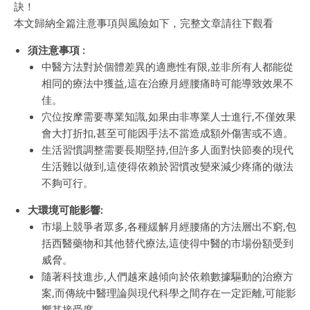
訣！
本文歸納全篇注意事項與風險如下，完整文章請往下觀看
須注意事項 :
中醫方法對於個體差異的適應性有限,並非所有人都能從
相同的療法中獲益,這在治療月經腰痛時可能導致效果不
佳。
穴位按摩需要專業知識,如果由非專業人士進行,不僅效果
會大打折扣,甚至可能因手法不當造成額外傷害或不適。
生活習慣調整需要長期堅持,但許多人面對快節奏的現代
生活難以做到,這使得依賴於習慣改變來減少疼痛的做法
不夠可行。
大環境可能影響:
市場上競爭者眾多,各種緩解月經腰痛的方法層出不窮,包
括西醫藥物和其他替代療法,這使得中醫的市場份額受到
威脅。
隨著科技進步,人們越來越傾向於依賴數據驅動的治療方
案,而傳統中醫理論與現代科學之間存在一定距離,可能影
響其接受度。