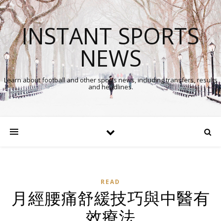
INSTANT SPORTS
NEWS
Learn about football and other sports news, including transfers, results
and headlines.
READ
月經腰痛舒緩技巧與中醫有
效療法