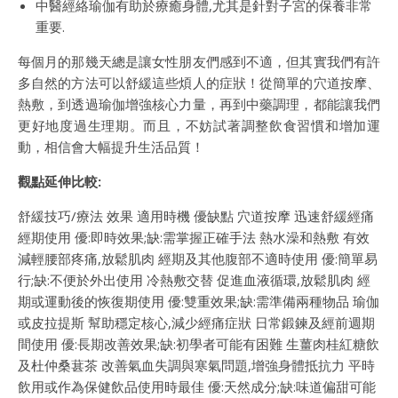
中醫經絡瑜伽有助於療癒身體,尤其是針對子宮的保養非常
重要.
每個月的那幾天總是讓女性朋友們感到不適，但其實我們有許
多自然的方法可以舒緩這些煩人的症狀！從簡單的穴道按摩、
熱敷，到透過瑜伽增強核心力量，再到中藥調理，都能讓我們
更好地度過生理期。而且，不妨試著調整飲食習慣和增加運
動，相信會大幅提升生活品質！
觀點延伸比較:
舒緩技巧/療法 效果 適用時機 優缺點 穴道按摩 迅速舒緩經痛
經期使用 優:即時效果;缺:需掌握正確手法 熱水澡和熱敷 有效
減輕腰部疼痛,放鬆肌肉 經期及其他腹部不適時使用 優:簡單易
行;缺:不便於外出使用 冷熱敷交替 促進血液循環,放鬆肌肉 經
期或運動後的恢復期使用 優:雙重效果;缺:需準備兩種物品 瑜伽
或皮拉提斯 幫助穩定核心,減少經痛症狀 日常鍛鍊及經前週期
間使用 優:長期改善效果;缺:初學者可能有困難 生薑肉桂紅糖飲
及杜仲桑葚茶 改善氣血失調與寒氣問題,增強身體抵抗力 平時
飲用或作為保健飲品使用時最佳 優:天然成分;缺:味道偏甜可能