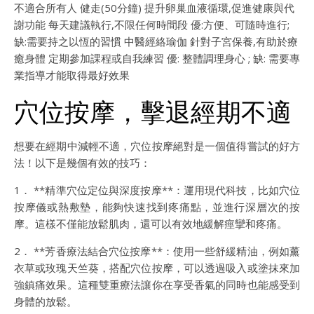
不適合所有人 健走(50分鐘) 提升卵巢血液循環,促進健康與代
謝功能 每天建議執行,不限任何時間段 優:方便、可隨時進行;
缺:需要持之以恆的習慣 中醫經絡瑜伽 針對子宮保養,有助於療
癒身體 定期參加課程或自我練習 優: 整體調理身心 ; 缺: 需要專
業指導才能取得最好效果
穴位按摩，擊退經期不適
想要在經期中減輕不適，穴位按摩絕對是一個值得嘗試的好方
法！以下是幾個有效的技巧：
1． **精準穴位定位與深度按摩**：運用現代科技，比如穴位
按摩儀或熱敷墊，能夠快速找到疼痛點，並進行深層次的按
摩。這樣不僅能放鬆肌肉，還可以有效地緩解痙攣和疼痛。
2． **芳香療法結合穴位按摩**：使用一些舒緩精油，例如薰
衣草或玫瑰天竺葵，搭配穴位按摩，可以透過吸入或塗抹來加
強鎮痛效果。這種雙重療法讓你在享受香氣的同時也能感受到
身體的放鬆。