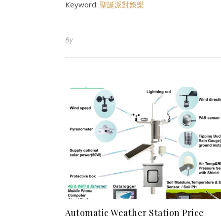
Keyword:
聖誕派對娛樂
By
Automatic Weather Station Price