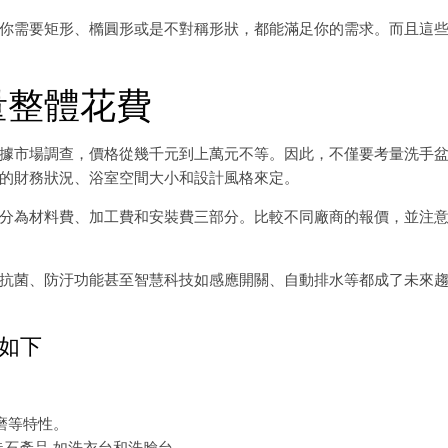
你需要矩形、橢圓形或是不對稱形狀，都能滿足你的需求。而且這
量整體花費
據市場調查，價格從幾千元到上萬元不等。因此，不僅要考量洗手
的財務狀況、浴室空間大小和設計風格來定。
分為材料費、加工費和安裝費三部分。比較不同廠商的報價，並注
抗菌、防汙功能甚至智慧科技如感應開關、自動排水等都成了未來
如下
磨等特性。
石產品,如洗衣台和洗臉台。