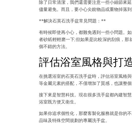
除了日常清潔，我們還需要注意一些小細節來延
儘量避免。而且，要小心尖銳物品或重物掉落到
**解決石英石洗手盆常見問題：**
有時候即使再小心，都難免遇到一些小問題。如
者砂紙輕輕磨一下;但如果是比較深的刮痕，那
個不錯的方法。
評估浴室風格與打
在挑選浴室的石英石洗手盆時，評估浴室風格與
等金屬元素的搭配，不僅增加了質感，也讓整個
接下來是智慧科技。現在很多洗手盆都內建智慧
浴室既方便又衛生。
如果你追求個性化，那麼客製化服務就是你的不
品味及特殊空間規劃的專屬洗手盆。