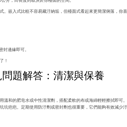
30公分，而長度則取決於你檯面的空間。
式。嵌入式比較不容易藏汙納垢，但檯面式看起來更簡潔俐落，你
膠密封邊緣即可。
了！
見問題解答：清潔與保養
用溫和的肥皂水或中性清潔劑，搭配柔軟的布或海綿輕輕擦拭即可
坑坑疤疤。定期使用防汙劑或密封劑也很重要，它們能夠有效減少