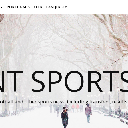
EY
PORTUGAL SOCCER TEAM JERSEY
NT SPORT
otball and other sports news, including transfers, results