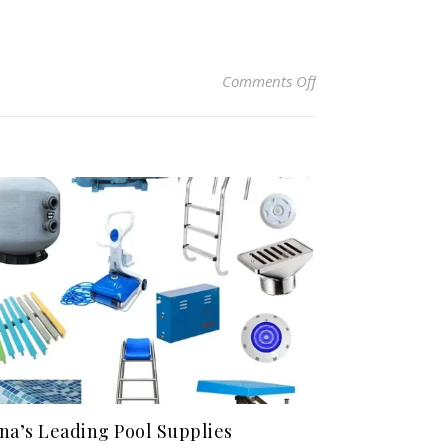
on 怎樣挑選適合
Comments Off
na’s Leading Pool Supplies