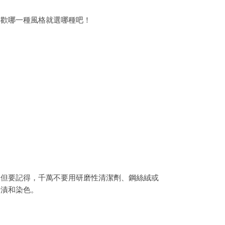
喜歡哪一種風格就選哪種吧！
。但要記得，千萬不要用研磨性清潔劑、鋼絲絨或
汙漬和染色。