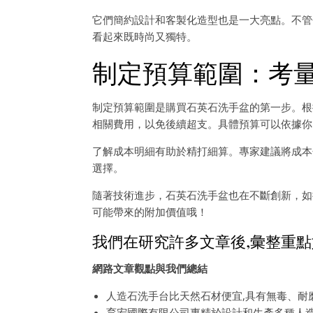
它們簡約設計和客製化造型也是一大亮點。不管
看起來既時尚又獨特。
制定預算範圍：考
制定預算範圍是購買石英石洗手盆的第一步。根
相關費用，以免後續超支。具體預算可以依據你
了解成本明細有助於精打細算。專家建議將成本
選擇。
隨著技術進步，石英石洗手盆也在不斷創新，如
可能帶來的附加價值哦！
我們在研究許多文章後,彙整重點
網路文章觀點與我們總結
人造石洗手台比天然石材便宜,具有無毒、耐
育宏國際有限公司專精於設計和生產多種人造