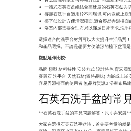
一體式石英石盆組結合高硬度的石英石盆與防
賽麗石洗手台適用於不同環境,可內嵌或上崁
檯下盆設計方便清潔檯面,適合容易弄濕檯面
浴室內部需要合理布局以滿足日常需求,洗手
選擇適合的洗手台材質可以大大提升生活品質！
和產品選擇。不論是想要方便清潔的檯下盆還是
觀點延伸比較:
品牌 類型 材料特性 安裝方式 設計特色 育宏國
賽麗石 洗手台 天然石材(獨特品味) 內嵌或上崁
容易弄濕檯面的使用者 無品牌資訊2 浴室布局建
石英石洗手盆的常
**石英石洗手盆的常見問題解答：尺寸與安裝*
大家在選擇石英石洗手盆時，首先要考量的就是