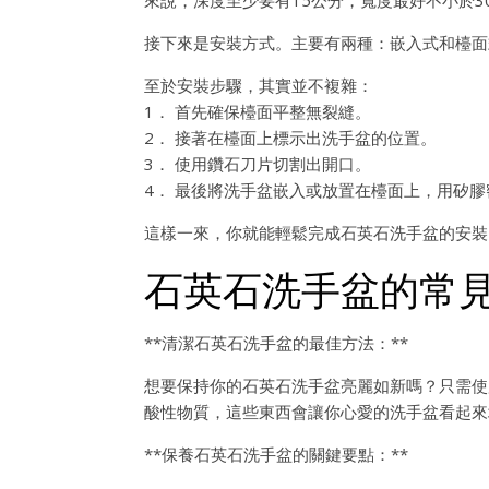
來說，深度至少要有15公分，寬度最好不小於
接下來是安裝方式。主要有兩種：嵌入式和檯面
至於安裝步驟，其實並不複雜：
1． 首先確保檯面平整無裂縫。
2． 接著在檯面上標示出洗手盆的位置。
3． 使用鑽石刀片切割出開口。
4． 最後將洗手盆嵌入或放置在檯面上，用矽
這樣一來，你就能輕鬆完成石英石洗手盆的安裝
石英石洗手盆的常
**清潔石英石洗手盆的最佳方法：**
想要保持你的石英石洗手盆亮麗如新嗎？只需使
酸性物質，這些東西會讓你心愛的洗手盆看起來
**保養石英石洗手盆的關鍵要點：**