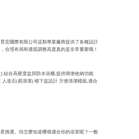
是育宏國際有限公司這類專業廠商提供了各種設計
時，合理布局和適當調整高度真的是非常重要哦！
崁) 結合高硬度盆與防水浴櫃,提供簡便收納功能
 人造石(易清潔) 檯下盆設計 方便清潔檯面,適合
任君挑選。但怎麼知道哪個適合你的浴室呢？一般