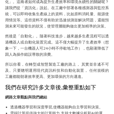
化」。這兩者如何成為提升生產效率和環境永續性的關鍵呢？
讓我們從「資訊化」說起。在工廠中部署各種感測器與監控系
統，可以即時收集生產線上的資料，比如原料消耗量、能源使
用情況等。這些資料不僅有助於迅速偵測並解決問題，還能預
測未來可能發生的狀況，使管理層能夠做出更加精準的決策。
然後是「自動化」。隨著科技進步，越來越多生產流程可以透
過機器人或自動化裝置完成。這不僅大幅提升了生產效率（想
象一下，一台機器人可24小時不停歇地工作），也顯著降低了
因人為操作錯誤導致的浪費。
所以你看，在轉型成智慧製造工廠的路上， 其實並非遙不可
及。只要聰明運用現代資訊科技和自動化裝置， 任何規模的
工廠都能朝著效率更高、更加環保的方向邁進。
我們在研究許多文章後,彙整重點如下
網路文章觀點與我們總結
透過機器學習和深度學習,使機器能夠自主學習和決策。
雲端計算提供強大的計算能力,支持大數據分析和AI的運