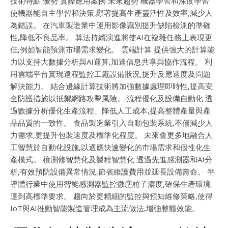
技術特點 優勢 實際應用案例 未來趨勢 機器學習和深度學習
使機器能自主學習和決策,顯著提高生產靈活性及效率,減少人
為錯誤。 在汽車製造業中運用影像識別提升缺陷檢測的準確
性,降低不良品率。 算法持續演進將使AI在複雜任務上表現更
佳,例如智能預測市場需求變化。 雲端計算 提供強大的計算能
力以支持大數據分析與AI運算,加速信息共享與協作流程。 利
用雲端平台實現遠程監控工廠設備狀況,提升反應速度及問題
解決能力。 結合邊緣計算技術將加強數據處理即時性,提高安
全防護措施以抵禦網路攻擊風險。 流程優化及設備自動化 透
過數據分析優化生產流程、降低人工成本,提高整體產量與產
品品質的一致性。 食品製造業引入自動包裝系統,不僅減少人
力需求,更提升包裝速度及標準化程度。 未來會更多地融合人
工智慧於自動化設施,以適應快速變化的市場需求和個性化生
產模式。 檢測修智慧化及製程智慧化 透過先進感測器和AI分
析,有效預防設備異常情況,節省維護費用並延長設備壽命。 半
導體行業中使用智能感測器監控微塵粒子濃度,確保生產環境
達到高標準要求。 趨向於更精細的監控與預知維修策略,使得
IoT與AI推動智能製造管理成為主流做法,增強整體效能。