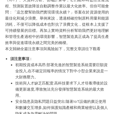
程、預測裝置故障並自動調整作業以最大化效率。但你可能會
問：「這怎麼幫助我們實現環境永續？」答案在於資源使用的
最佳化和減少浪費。舉例來說，透過精確控制原料用量和能源
消耗，不僅可以降低成本也對抗了浪費文化，從根本上支援了
可持續發展的目標。再加上實時資料分析幫助我們更好地理解
和管理生產過程中的環境影響，智慧製造真正成為了提高生產
效率與促進環境永續之間完美的橋樑。
本文歸納全篇注意事項與風險如下，完整文章請往下觀看
須注意事項 :
初期投資成本高昂:部署先進的智慧製造系統需要巨額資
金投入,在不確定回報率的情況下對中小型企業來說是一
大財務壓力。
技術與人才缺乏匹配度:高科技要求下人才培養滯後於設
備更新速度,導致無法充分發揮智慧製造系統的最大效
用。
安全隐患及隐私問題日益突出:隨著IoT設備的廣泛使用
和數據交互增多,如何保護知識產權和商業秘密以及個人
隐私成為急需解决的問題。