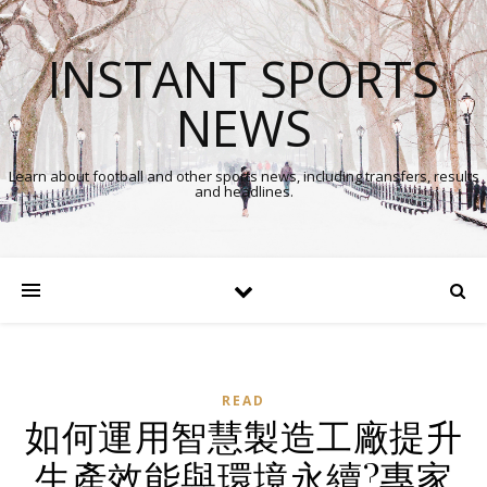
INSTANT SPORTS
NEWS
Learn about football and other sports news, including transfers, results
and headlines.
READ
如何運用智慧製造工廠提升
生產效能與環境永續?專家