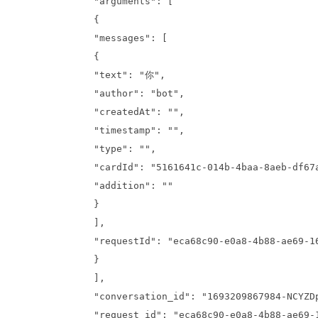
"arguments": [
{
"messages": [
{
"text": "你",
"author": "bot",
"createdAt": "",
"timestamp": "",
"type": "",
"cardId": "5161641c-014b-4baa-8aeb-df67
"addition": ""
}
],
"requestId": "eca68c90-e0a8-4b88-ae69-1
}
],
"conversation_id": "1693209867984-NCYZD
"request_id": "eca68c90-e0a8-4b88-ae69-