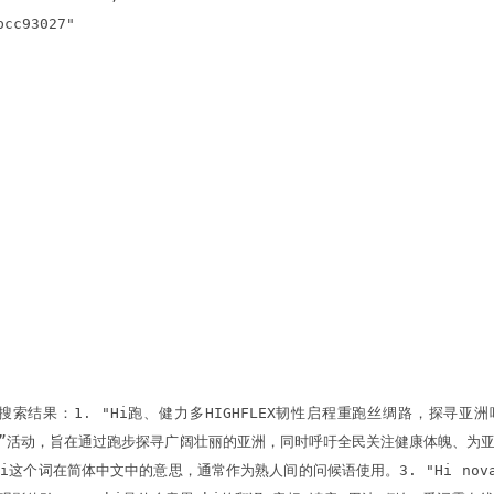
bcc93027"
关的搜索结果：1. "Hi跑、健力多HIGHFLEX韧性启程重跑丝绸路，探寻亚
”活动，旨在通过跑步探寻广阔壮丽的亚洲，同时呼吁全民关注健康体魄、为亚运会加油助威
页面介绍了hi这个词在简体中文中的意思，通常作为熟人间的问候语使用。3. "Hi n