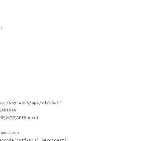
：
com/sky-work/api/v1/chat'
APIKey
需要替换你的APISecret
imestamp
encode('utf-8')).hexdigest()