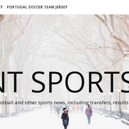
EY
PORTUGAL SOCCER TEAM JERSEY
NT SPORT
otball and other sports news, including transfers, results