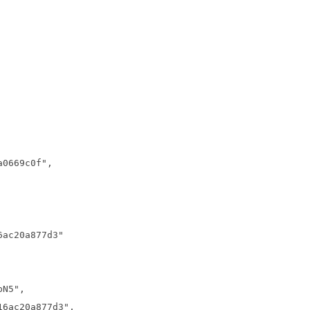
a0669c0f",
6ac20a877d3"
pN5",
16ac20a877d3",