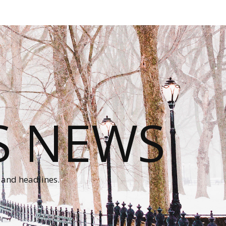
S NEWS
 and headlines.