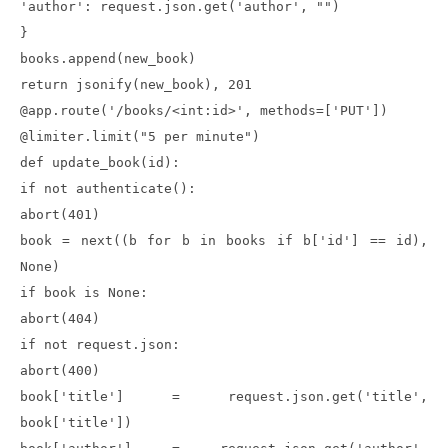
'author': request.json.get('author', "")
}
books.append(new_book)
return jsonify(new_book), 201
@app.route('/books/<int:id>', methods=['PUT'])
@limiter.limit("5 per minute")
def update_book(id):
if not authenticate():
abort(401)
book = next((b for b in books if b['id'] == id),
None)
if book is None:
abort(404)
if not request.json:
abort(400)
book['title'] = request.json.get('title',
book['title'])