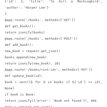
{'id': 2, 'title': 'To Kill a Mockingbird',
'author': 'Harper Lee'}
]
@app.route('/books', methods=['GET'])
def get_books():
return jsonify(books)
@app.route('/books', methods=['POST'])
def add_book():
new_book = request.get_json()
books.append(new_book)
return jsonify(new_book), 201
@app.route('/books/<int:id>', methods=['PUT'])
def update_book(id):
book = next((b for b in books if b['id'] == id),
None)
if book is None:
return jsonify({'error': 'Book not found'}), 404
data = request.get_json()