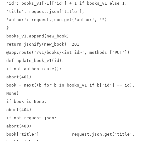
'id': books_v1[-1]['id'] + 1 if books_v1 else 1,
'title': request.json['title'],
'author': request.json.get('author', "")
}
books_v1.append(new_book)
return jsonify(new_book), 201
@app.route('/v1/books/<int:id>', methods=['PUT'])
def update_book_v1(id):
if not authenticate():
abort(401)
book = next((b for b in books_v1 if b['id'] == id),
None)
if book is None:
abort(404)
if not request.json:
abort(400)
book['title'] = request.json.get('title',