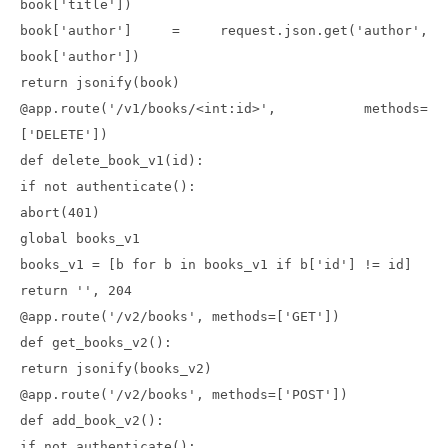
book['title'])
book['author'] = request.json.get('author',
book['author'])
return jsonify(book)
@app.route('/v1/books/<int:id>', methods=
['DELETE'])
def delete_book_v1(id):
if not authenticate():
abort(401)
global books_v1
books_v1 = [b for b in books_v1 if b['id'] != id]
return '', 204
@app.route('/v2/books', methods=['GET'])
def get_books_v2():
return jsonify(books_v2)
@app.route('/v2/books', methods=['POST'])
def add_book_v2():
if not authenticate():