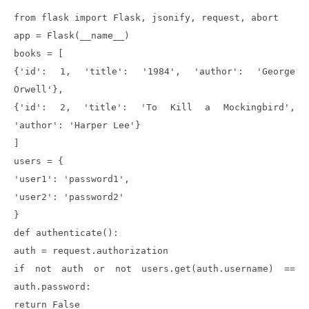
from flask import Flask, jsonify, request, abort
app = Flask(__name__)
books = [
{'id': 1, 'title': '1984', 'author': 'George
Orwell'},
{'id': 2, 'title': 'To Kill a Mockingbird',
'author': 'Harper Lee'}
]
users = {
'user1': 'password1',
'user2': 'password2'
}
def authenticate():
auth = request.authorization
if not auth or not users.get(auth.username) ==
auth.password:
return False