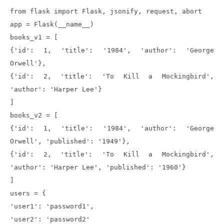
from flask import Flask, jsonify, request, abort
app = Flask(__name__)
books_v1 = [
{'id': 1, 'title': '1984', 'author': 'George
Orwell'},
{'id': 2, 'title': 'To Kill a Mockingbird',
'author': 'Harper Lee'}
]
books_v2 = [
{'id': 1, 'title': '1984', 'author': 'George
Orwell', 'published': '1949'},
{'id': 2, 'title': 'To Kill a Mockingbird',
'author': 'Harper Lee', 'published': '1960'}
]
users = {
'user1': 'password1',
'user2': 'password2'