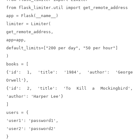
from flask_limiter.util import get_remote_address
app = Flask(__name__)
limiter = Limiter(
get_remote_address,
app=app,
default_limits=["200 per day", "50 per hour"]
)
books = [
{'id': 1, 'title': '1984', 'author': 'George
Orwell'},
{'id': 2, 'title': 'To Kill a Mockingbird',
'author': 'Harper Lee'}
]
users = {
'user1': 'password1',
'user2': 'password2'
}