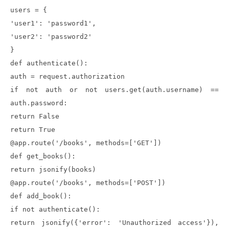
users = {
'user1': 'password1',
'user2': 'password2'
}
def authenticate():
auth = request.authorization
if not auth or not users.get(auth.username) ==
auth.password:
return False
return True
@app.route('/books', methods=['GET'])
def get_books():
return jsonify(books)
@app.route('/books', methods=['POST'])
def add_book():
if not authenticate():
return jsonify({'error': 'Unauthorized access'}),