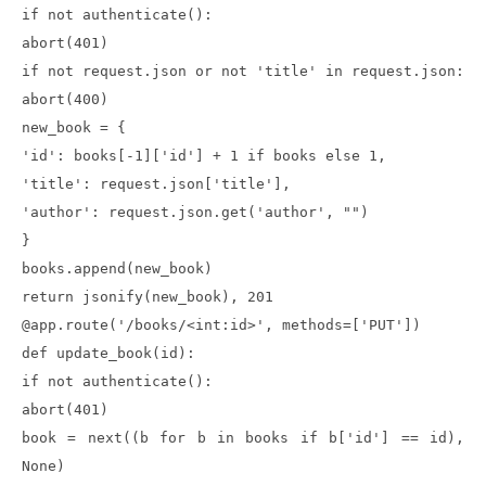
if not authenticate():
abort(401)
if not request.json or not 'title' in request.json:
abort(400)
new_book = {
'id': books[-1]['id'] + 1 if books else 1,
'title': request.json['title'],
'author': request.json.get('author', "")
}
books.append(new_book)
return jsonify(new_book), 201
@app.route('/books/<int:id>', methods=['PUT'])
def update_book(id):
if not authenticate():
abort(401)
book = next((b for b in books if b['id'] == id),
None)