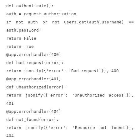
def authenticate():
auth = request.authorization
if not auth or not users.get(auth.username) ==
auth.password:
return False
return True
@app.errorhandler(400)
def bad_request(error):
return jsonify({'error': 'Bad request'}), 400
@app.errorhandler(401)
def unauthorized(error):
return jsonify({'error': 'Unauthorized access'}),
401
@app.errorhandler(404)
def not_found(error):
return jsonify({'error': 'Resource not found'}),
404