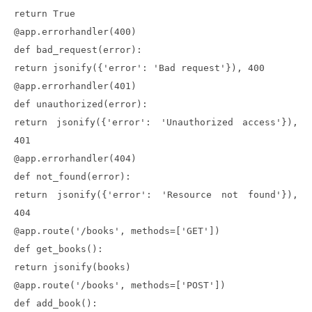
return True
@app.errorhandler(400)
def bad_request(error):
return jsonify({'error': 'Bad request'}), 400
@app.errorhandler(401)
def unauthorized(error):
return jsonify({'error': 'Unauthorized access'}),
401
@app.errorhandler(404)
def not_found(error):
return jsonify({'error': 'Resource not found'}),
404
@app.route('/books', methods=['GET'])
def get_books():
return jsonify(books)
@app.route('/books', methods=['POST'])
def add_book():