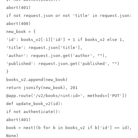
abort(401)
if not request.json or not 'title' in request.json:
abort(400)
new_book = {
'id': books_v2[-1]['id'] + 1 if books_v2 else 1,
'title': request.json['title'],
'author': request.json.get('author', ""),
'published': request.json.get('published', "")
}
books_v2.append(new_book)
return jsonify(new_book), 201
@app.route('/v2/books/<int:id>', methods=['PUT'])
def update_book_v2(id):
if not authenticate():
abort(401)
book = next((b for b in books_v2 if b['id'] == id),
None)