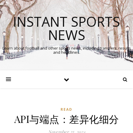
INSTANT SPORTS
NEWS
Learn about football and other sports news, including transfers, results
and headlines.
READ
API与端点：差异化细分
November 25, 2024