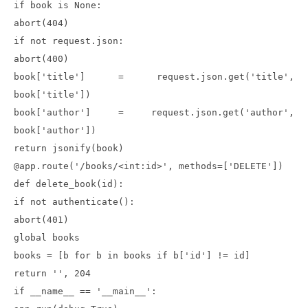
if book is None:
abort(404)
if not request.json:
abort(400)
book['title'] = request.json.get('title',
book['title'])
book['author'] = request.json.get('author',
book['author'])
return jsonify(book)
@app.route('/books/<int:id>', methods=['DELETE'])
def delete_book(id):
if not authenticate():
abort(401)
global books
books = [b for b in books if b['id'] != id]
return '', 204
if __name__ == '__main__':