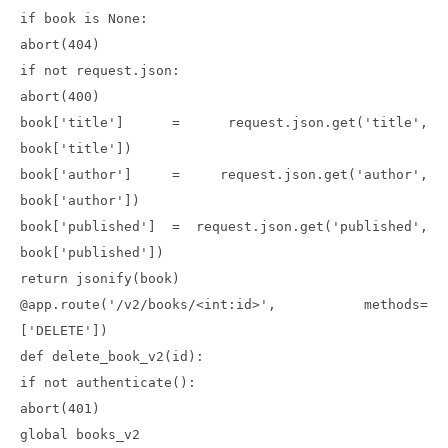
if book is None:
abort(404)
if not request.json:
abort(400)
book['title'] = request.json.get('title',
book['title'])
book['author'] = request.json.get('author',
book['author'])
book['published'] = request.json.get('published',
book['published'])
return jsonify(book)
@app.route('/v2/books/<int:id>', methods=
['DELETE'])
def delete_book_v2(id):
if not authenticate():
abort(401)
global books_v2