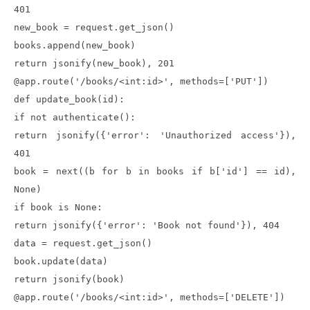
401
new_book = request.get_json()
books.append(new_book)
return jsonify(new_book), 201
@app.route('/books/<int:id>', methods=['PUT'])
def update_book(id):
if not authenticate():
return jsonify({'error': 'Unauthorized access'}),
401
book = next((b for b in books if b['id'] == id),
None)
if book is None:
return jsonify({'error': 'Book not found'}), 404
data = request.get_json()
book.update(data)
return jsonify(book)
@app.route('/books/<int:id>', methods=['DELETE'])