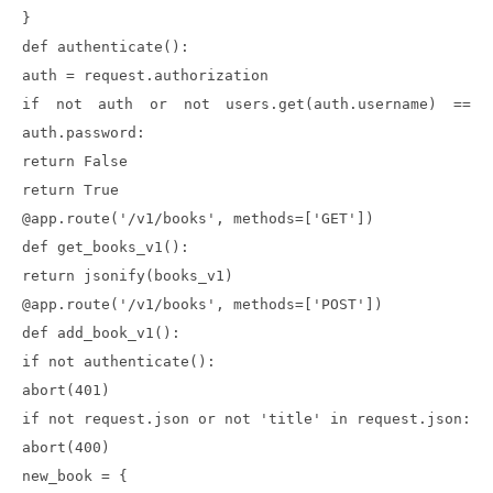
}
def authenticate():
auth = request.authorization
if not auth or not users.get(auth.username) ==
auth.password:
return False
return True
@app.route('/v1/books', methods=['GET'])
def get_books_v1():
return jsonify(books_v1)
@app.route('/v1/books', methods=['POST'])
def add_book_v1():
if not authenticate():
abort(401)
if not request.json or not 'title' in request.json:
abort(400)
new_book = {