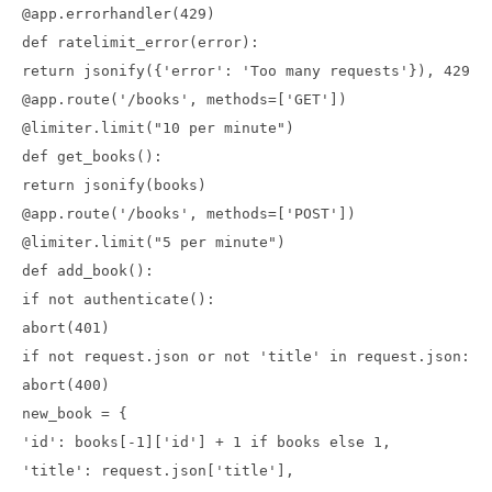
@app.errorhandler(429)
def ratelimit_error(error):
return jsonify({'error': 'Too many requests'}), 429
@app.route('/books', methods=['GET'])
@limiter.limit("10 per minute")
def get_books():
return jsonify(books)
@app.route('/books', methods=['POST'])
@limiter.limit("5 per minute")
def add_book():
if not authenticate():
abort(401)
if not request.json or not 'title' in request.json:
abort(400)
new_book = {
'id': books[-1]['id'] + 1 if books else 1,
'title': request.json['title'],