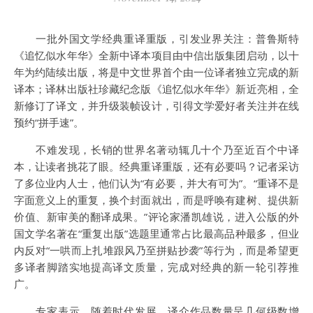
一批外国文学经典重译重版，引发业界关注：普鲁斯特
《追忆似水年华》全新中译本项目由中信出版集团启动，以十
年为约陆续出版，将是中文世界首个由一位译者独立完成的新
译本；译林出版社珍藏纪念版《追忆似水年华》新近亮相，全
新修订了译文，并升级装帧设计，引得文学爱好者关注并在线
预约“拼手速”。
不难发现，长销的世界名著动辄几十个乃至近百个中译
本，让读者挑花了眼。经典重译重版，还有必要吗？记者采访
了多位业内人士，他们认为“有必要，并大有可为”。“重译不是
字面意义上的重复，换个封面就出，而是呼唤有建树、提供新
价值、新审美的翻译成果。”评论家潘凯雄说，进入公版的外
国文学名著在“重复出版”选题里通常占比最高品种最多，但业
内反对“一哄而上扎堆跟风乃至拼贴抄袭”等行为，而是希望更
多译者脚踏实地提高译文质量，完成对经典的新一轮引荐推
广。
专家表示，随着时代发展，译介作品数量呈几何级数增