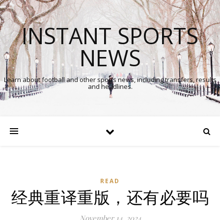
INSTANT SPORTS
NEWS
Learn about football and other sports news, including transfers, results
and headlines.
READ
经典重译重版，还有必要吗
November 14, 2024