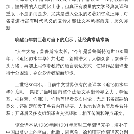
加，懂外语的人也同比上涨，但真正有质量的文学经典复译和
重版，不是多而是少。尤其是进入公版的名著如恣意汪洋，对
名著进行富有时代意义的复译才能让文本愈擦愈亮，历久弥
新。
唤醒百年前巨著对当下的启示，让经典常读常新
“人生太短，普鲁斯特太长。”今年是普鲁斯特逝世100周
年，《追忆似水年华》共七卷，篇幅浩大，人物众多，叙事千
头万绪，再加上写作者独特的语言表达方式，使得作品翻译变
得十分困难，令众多译者望而却步。
上世纪80年代，目前中文世界仅有的全译本《追忆似水年
华》启动，集结了当时国内整个法语文学翻译界之力，李恒
基、桂裕芳、许渊冲、许钧等译者多次讨论，光是书名都斟酌
良久，还制定印发了各卷内容提要、人名地名译名表及各卷注
释；开译后又多次组织译者交流经验，相互传阅和评点译文。
该全译本从1989年到1991年历时三年翻译完毕，填补了
中国出版史上的空白。此后，周克希、徐和瑾两位翻译家分别