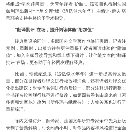
将组成“学术顾问团”，为青年译者“护航”。该项目也得到法国
伽利玛出版社“七星文库”版《追忆似水年华》主编让-伊夫·塔
蒂耶的支持并将给予学术指导。
“翻译批评”在场，提升阅读体验“附加值”
经典重译的同时，多部国外文学著作也修订再版。记者注
意到，重版时，出版方往往更注重提升读者阅读体验的“附加
值”，加入专家导读导赏和线上线下研讨，让伴随文本的“翻译
批评”在场，更有助于年轻网友理解经典。
比如，珍藏纪念版《追忆似水年华》进一步提高译文质
量，部分在世译者对译文进行校改和润色，还有译者对译文优
化提出建议；对专有名词进行前后统一，部分注释进行调整；
全书译名按照现行规范进行修改，如第四卷卷名由原来的《索
多姆和戈摩尔》改为《所多玛与蛾摩拉》；人物关系也进行了
重新梳理。
除内文修订外，翻译家、法国文学研究专家余中先为新版
录制了音频解读，时长约两小时，对作品内容和风格进行全面