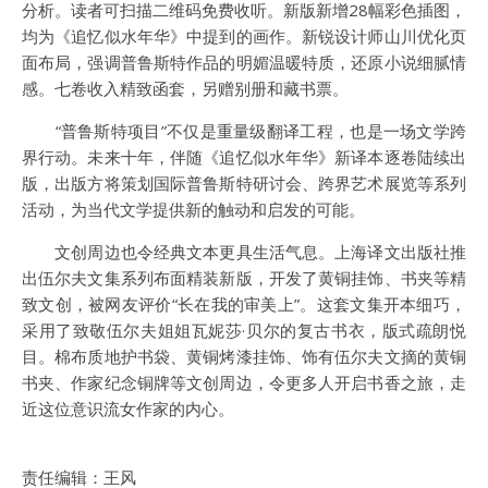
分析。读者可扫描二维码免费收听。新版新增28幅彩色插图，
均为《追忆似水年华》中提到的画作。新锐设计师山川优化页
面布局，强调普鲁斯特作品的明媚温暖特质，还原小说细腻情
感。七卷收入精致函套，另赠别册和藏书票。
“普鲁斯特项目”不仅是重量级翻译工程，也是一场文学跨
界行动。未来十年，伴随《追忆似水年华》新译本逐卷陆续出
版，出版方将策划国际普鲁斯特研讨会、跨界艺术展览等系列
活动，为当代文学提供新的触动和启发的可能。
文创周边也令经典文本更具生活气息。上海译文出版社推
出伍尔夫文集系列布面精装新版，开发了黄铜挂饰、书夹等精
致文创，被网友评价“长在我的审美上”。这套文集开本细巧，
采用了致敬伍尔夫姐姐瓦妮莎·贝尔的复古书衣，版式疏朗悦
目。棉布质地护书袋、黄铜烤漆挂饰、饰有伍尔夫文摘的黄铜
书夹、作家纪念铜牌等文创周边，令更多人开启书香之旅，走
近这位意识流女作家的内心。
责任编辑：王风