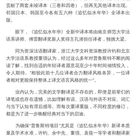
贡献了两套未竣译本（三卷和四卷），但再无其他译本出现。
邻国日本、韩国至今各有五六种《追忆似水年华》全译本出
版。
眼下，《追忆似水年华》全新中译本将由南京师范大学法
语系讲师、傅雷翻译奖新人奖得主孔潜担任译者，独挑大梁。
同为资深法语翻译家，浙江大学文科资深教授许钧和北京
大学法语系教授董强认为，经过这么多年对普鲁斯特不断的阅
读了解，找到合适的年轻译者愿意花至少十年时间倾情投入，
令人期待。“相较此前十几位译者合力翻译风格各异，一位译
者相对更能保持整体上译文语言风格的统一”。
业内认为，完美的文学翻译是不存在的，即便是前辈们的
译笔或也存在遗憾，比如理解有误、汉语与外语不对应、词汇
与当下认知有滞后感等。而每次重译重版，不同程度的修订，
都是为了进一步唤醒经典对当下的启迪。
为确保“普鲁斯特项目”尤其是《追忆似水年华》新译本质
量及学术水准，许钧、余中先、董强、袁筱一等学者和翻译家