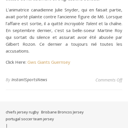
L’animatrice canadienne Julie Snyder, qui en faisait partie,
avait porté plainte contre l’ancienne figure de M6. Lorsque
l’affaire est sortie, il a quitté
Incroyable Talent
et la chaîne.
En septembre dernier, c’est sa belle-soeur Martine Roy
qui sortait du silence et assurait avoir été abusée par
Gilbert Rozon. Ce dernier a toujours nié toutes les
accusations.
Click Here:
Gws Giants Guernsey
on 
By
InstantSportsNews
Comments Off
chiefs jersey rugby
Brisbane Broncos Jersey
portugal soccer team jersey