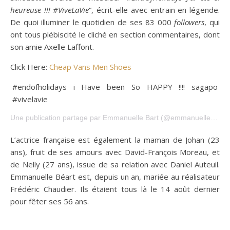
heureuse !!! #ViveLaVie
“, écrit-elle avec entrain en légende.
De quoi illuminer le quotidien de ses 83 000
followers
, qui
ont tous plébiscité le cliché en section commentaires, dont
son amie Axelle Laffont.
Click Here:
Cheap Vans Men Shoes
#endofholidays i Have been So HAPPY !!!! sagapo
#vivelavie
Une publication partage par Emmanuelle Bart (@emmanuellebeart) le
L’actrice française est également la maman de Johan (23
ans), fruit de ses amours avec David-François Moreau, et
de Nelly (27 ans), issue de sa relation avec Daniel Auteuil.
Emmanuelle Béart est, depuis un an, mariée au réalisateur
Frédéric Chaudier. Ils étaient tous là le 14 août dernier
pour fêter ses 56 ans.