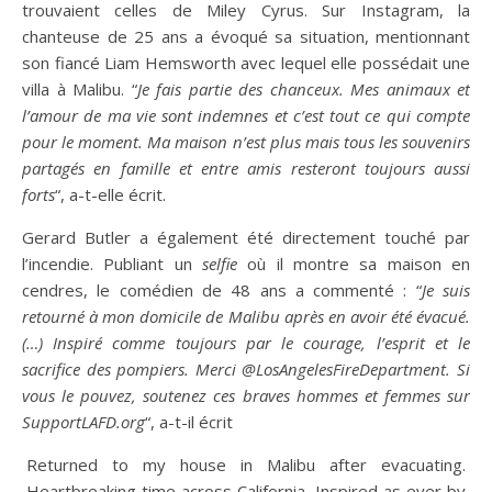
trouvaient celles de Miley Cyrus. Sur Instagram, la
chanteuse de 25 ans a évoqué sa situation, mentionnant
son fiancé Liam Hemsworth avec lequel elle possédait une
villa à Malibu. “
Je fais partie des chanceux. Mes animaux et
l’amour de ma vie sont indemnes et c’est tout ce qui compte
pour le moment. Ma maison n’est plus mais tous les souvenirs
partagés en famille et entre amis resteront toujours aussi
forts
“, a-t-elle écrit.
Gerard Butler a également été directement touché par
l’incendie. Publiant un
selfie
où il montre sa maison en
cendres, le comédien de 48 ans a commenté : “
Je suis
retourné à mon domicile de Malibu après en avoir été évacué.
(…)
Inspiré comme toujours par le courage, l’esprit et le
sacrifice des pompiers. Merci @LosAngelesFireDepartment. Si
vous le pouvez, soutenez ces braves hommes et femmes sur
SupportLAFD.org
“, a-t-il écrit
Returned to my house in Malibu after evacuating.
Heartbreaking time across California. Inspired as ever by