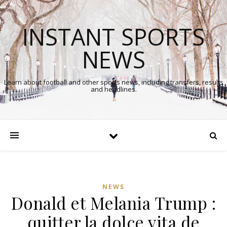
INSTANT SPORTS
NEWS
Learn about football and other sports news, including transfers, results
and headlines.
NEWS
Donald et Melania Trump :
quitter la dolce vita de