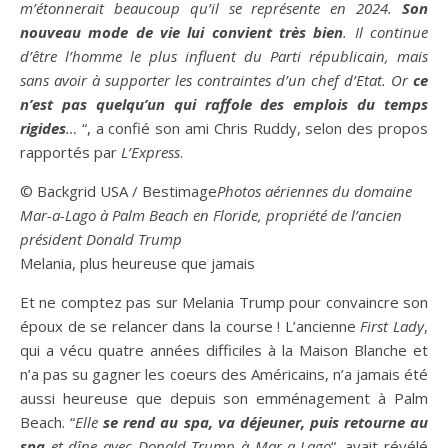
m’étonnerait beaucoup qu’il se représente en 2024.
Son
nouveau mode de vie lui convient très bien
. Il continue
d’être l’homme le plus influent du Parti républicain, mais
sans avoir à supporter les contraintes d’un chef d’Etat. Or
ce
n’est pas quelqu’un qui raffole des emplois du temps
rigides
…
“, a confié son ami Chris Ruddy, selon des propos
rapportés par
L’Express
.
© Backgrid USA / Bestimage
Photos aériennes du domaine
Mar-a-Lago à Palm Beach en Floride, propriété de l’ancien
président Donald Trump
Melania, plus heureuse que jamais
Et ne comptez pas sur Melania Trump pour convaincre son
époux de se relancer dans la course ! L’ancienne
First Lady
,
qui a vécu quatre années difficiles à la Maison Blanche et
n’a pas su gagner les coeurs des Américains, n’a jamais été
aussi heureuse que depuis son emménagement à Palm
Beach. “
Elle
se rend au spa, va déjeuner, puis retourne au
spa
et dîne avec Donald Trump à Mar-a-Lago
“, avait révélé