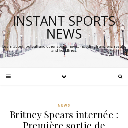
INSTANT SPORTS
NEWS
Learn about football and other sports news, including transfers, results
and headlines.
NEWS
Britney Spears internée :
Première sortie de