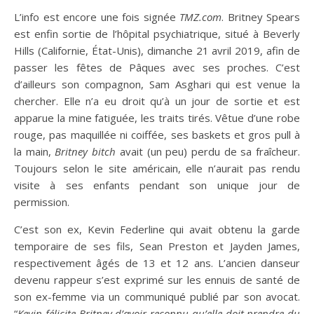
L’info est encore une fois signée
TMZ.com
. Britney Spears
est enfin sortie de l’hôpital psychiatrique, situé à Beverly
Hills (Californie, État-Unis), dimanche 21 avril 2019, afin de
passer les fêtes de Pâques avec ses proches. C’est
d’ailleurs son compagnon, Sam Asghari qui est venue la
chercher. Elle n’a eu droit qu’à un jour de sortie et est
apparue la mine fatiguée, les traits tirés. Vêtue d’une robe
rouge, pas maquillée ni coiffée, ses baskets et gros pull à
la main,
Britney bitch
avait (un peu) perdu de sa fraîcheur.
Toujours selon le site américain, elle n’aurait pas rendu
visite à ses enfants pendant son unique jour de
permission.
C’est son ex, Kevin Federline qui avait obtenu la garde
temporaire de ses fils, Sean Preston et Jayden James,
respectivement âgés de 13 et 12 ans. L’ancien danseur
devenu rappeur s’est exprimé sur les ennuis de santé de
son ex-femme via un communiqué publié par son avocat.
“
Kevin félicite Britney d’avoir reconnu qu’elle doit prendre du